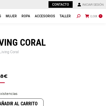
CONTACTO
INICIAR SESIÓN
S
MUJER
ROPA
ACCESORIOS
TALLER
Buscar:
0,00
€
0
IVING CORAL
iving Coral
48
€
xistencias
AÑADIR AL CARRITO