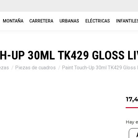
MONTAÑA
CARRETERA
URBANAS
ELÉCTRICAS
INFANTILE
H-UP 30ML TK429 GLOSS L
ezas
Piezas de cuadros
Paint Touch-Up 30ml TK429 Gloss L
17,
Hay e