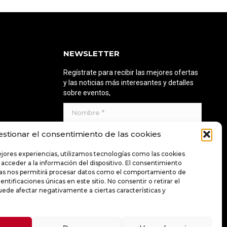
NEWSLETTER
Regístrate para recibir las mejores ofertas
y las noticias más interesantes y detalles
sobre eventos,
Nombre *
E-mail *
estionar el consentimiento de las cookies
ejores experiencias, utilizamos tecnologías como las cookies
Al enviar la dirección de correo electrónico,
 acceder a la información del dispositivo. El consentimiento
acepta los Términos y condiciones.
ías nos permitirá procesar datos como el comportamiento de
entificaciones únicas en este sitio. No consentir o retirar el
ede afectar negativamente a ciertas características y
ENVIAR