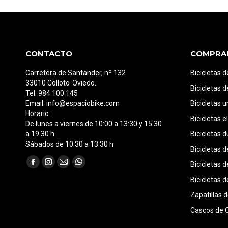
CONTACTO
COMPRA
Carretera de Santander, nº 132
Bicicletas 
33010 Colloto-Oviedo.
Bicicletas d
Tel. 984 100 145
Email: info@espaciobike.com
Bicicletas 
Horario:
Bicicletas e
De lunes a viernes de 10:00 a 13:30 y 15.30
a 19.30 h
Bicicletas d
Sábados de 10:30 a 13:30 h
Bicicletas d
Encuéntranos en:
Bicicletas 
Facebook
Instagram
Mail
Whatsapp
Bicicletas d
page
page
page
page
opens
opens
opens
opens
Zapatillas 
in
in
in
in
Cascos de C
new
new
new
new