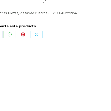
orías:
Piezas
,
Piezas de cuadros
SKU:
PAI37719545L
arte este producto
hare
Share
Share
Share
n
on
on
on
acebook
WhatsApp
Pinterest
X