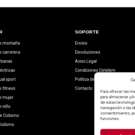
R
SOPORTE
de montaña
Envíos
e carretera
Devoluciones
urbanas
Aviso Legal
léctricas
Condiciones Cetelem
G
ual sport
Política de cookies (UE)
e fitness
Contacto
Para ofrecer las m
para almacenar y/o
de mujer
de estas tecnolog
e niño
navegación o las id
consentimiento, pu
de Ciclismo
funciones.
iclismo