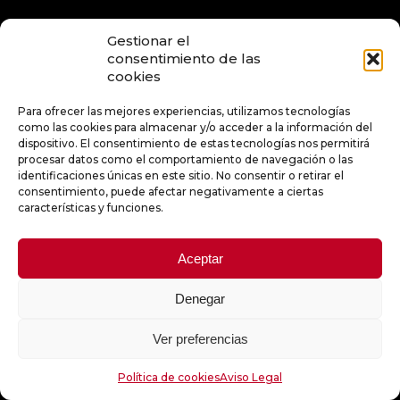
NEWSLETTER
Gestionar el
consentimiento de las
Regístrate para recibir las mejores ofertas y las noticias más
cookies
interesantes y detalles sobre eventos,
Nombre *
Para ofrecer las mejores experiencias, utilizamos tecnologías
como las cookies para almacenar y/o acceder a la información del
dispositivo. El consentimiento de estas tecnologías nos permitirá
E-mail *
procesar datos como el comportamiento de navegación o las
identificaciones únicas en este sitio. No consentir o retirar el
consentimiento, puede afectar negativamente a ciertas
Al enviar la dirección de correo electrónico, acepta los Términos y
características y funciones.
condiciones.
ENVIAR
Aceptar
Denegar
Ver preferencias
Espaciobike © 2026. Todos los derechos reservados.
Política de cookies
Aviso Legal
Aviso Legal
|
Política de Cookies
|
Diseño web