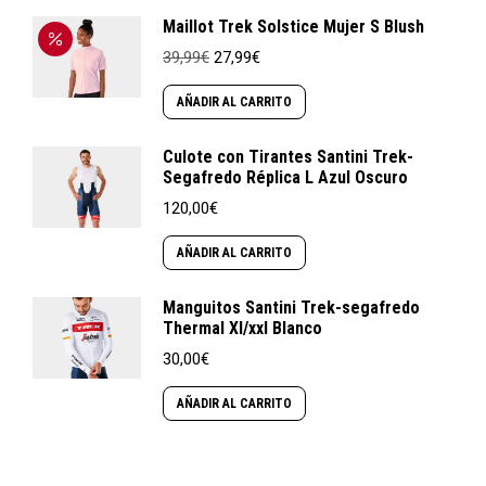
124,99€.
87,50€.
Maillot Trek Solstice Mujer S Blush
El
El
39,99
€
27,99
€
precio
precio
original
actual
AÑADIR AL CARRITO
era:
es:
39,99€.
27,99€.
Culote con Tirantes Santini Trek-
Segafredo Réplica L Azul Oscuro
120,00
€
AÑADIR AL CARRITO
Manguitos Santini Trek-segafredo
Thermal Xl/xxl Blanco
30,00
€
AÑADIR AL CARRITO