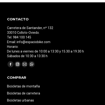
CONTACTO
Carretera de Santander, nº 132
33010 Colloto-Oviedo.
Tel. 984 100 145
Email: info@espaciobike.com
Horario:
De lunes a viernes de 10:00 a 13:30 y 15.30 a 19.30 h
Sábados de 10:30 a 13:30 h
Encuéntranos en:
Facebook
Instagram
Mail
Whatsapp
page
page
page
page
COMPRAR
opens
opens
opens
opens
in
in
in
in
Bicicletas de montaña
new
new
new
new
Bicicletas de carretera
window
window
window
window
Bicicletas urbanas