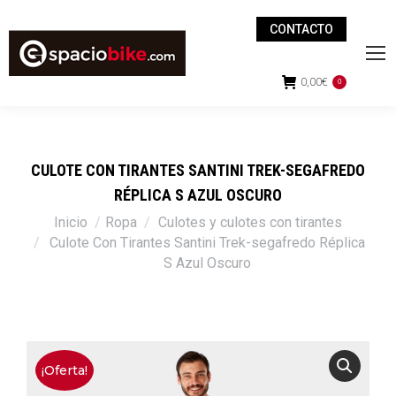
CONTACTO
0,00
€
0
CULOTE CON TIRANTES SANTINI TREK-SEGAFREDO
RÉPLICA S AZUL OSCURO
Estás aquí:
Inicio
Ropa
Culotes y culotes con tirantes
Culote Con Tirantes Santini Trek-segafredo Réplica
S Azul Oscuro
¡Oferta!