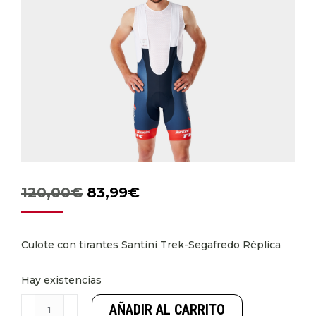
El
El
120,00
€
83,99
€
precio
precio
original
actual
Culote con tirantes Santini Trek-Segafredo Réplica
era:
es:
120,00€.
83,99€.
Hay existencias
Culote
AÑADIR AL CARRITO
Con