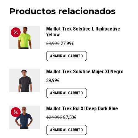
Productos relacionados
Maillot Trek Solstice L Radioactive
Yellow
El
El
39,99
€
27,99
€
precio
precio
original
actual
AÑADIR AL CARRITO
era:
es:
39,99€.
27,99€.
Maillot Trek Solstice Mujer Xl Negro
39,99
€
AÑADIR AL CARRITO
Maillot Trek Rsl Xl Deep Dark Blue
El
El
124,99
€
87,50
€
precio
precio
original
actual
AÑADIR AL CARRITO
era:
es: